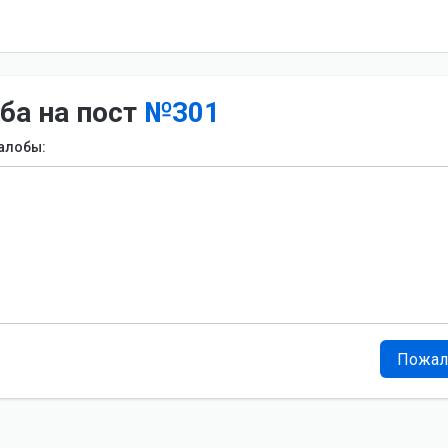
ба на пост
№301
алобы:
Пожал