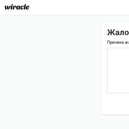
Жало
Причина ж