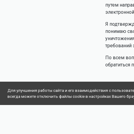
путем напра
электронной
Я подтвержд
понимаю сво
уничтожения
требований 
По всем воп
обратиться 
Для улучшения работы сайта и его взаимодействия с пользоват
всегда можете отключить файлы cookie в настройках Вашего бра
О
Политика
Согласине на обработку перс
проекте
конфиденциальности
данных