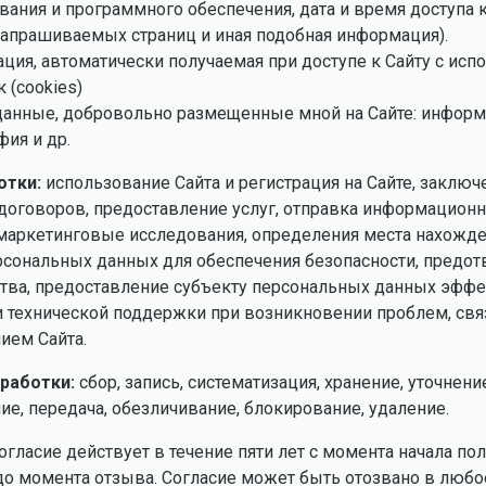
вания и программного обеспечения, дата и время доступа 
запрашиваемых страниц и иная подобная информация).
ция, автоматически получаемая при доступе к Сайту с ис
 (cookies)
данные, добровольно размещенные мной на Сайте: информа
фия и др.
отки:
использование Сайта и регистрация на Сайте, заключ
договоров, предоставление услуг, отправка информацион
маркетинговые исследования, определения места нахожд
рсональных данных для обеспечения безопасности, предо
ва, предоставление субъекту персональных данных эфф
и технической поддержки при возникновении проблем, свя
ием Сайта.
работки:
сбор, запись, систематизация, хранение, уточнени
ие, передача, обезличивание, блокирование, удаление.
огласие действует в течение пяти лет с момента начала по
до момента отзыва. Согласие может быть отозвано в люб