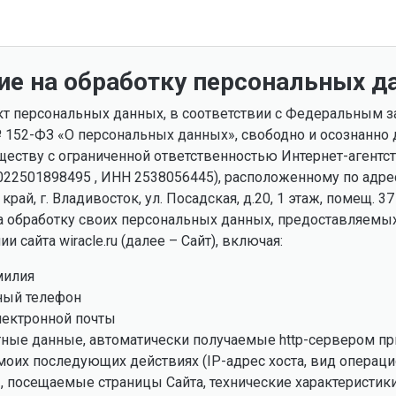
ие на обработку персональных д
ект персональных данных, в соответствии с Федеральным з
№ 152-ФЗ «О персональных данных», свободно и осознанно
ществу с ограниченной ответственностью Интернет-агентс
022501898495 , ИНН 2538056445), расположенному по адрес
рай, г. Владивосток, ул. Посадская, д.20, 1 этаж, помещ. 37
на обработку своих персональных данных, предоставляемы
и сайта wiracle.ru (далее – Сайт), включая:
милия
ный телефон
лектронной почты
тные данные, автоматически получаемые http-сервером пр
 моих последующих действиях (IP-адрес хоста, вид операц
, посещаемые страницы Сайта, технические характеристик