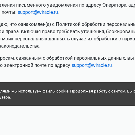
вления письменного уведомления по адресу Оператора, ад
 почты:
support@wiracle.ru
.
аю, что ознакомлен(а) с Политикой обработки персональн
и права, включая право требовать уточнения, блокирован
 моих персональных данных в случае их обработки с нар
законодательства.
росам, связанным с обработкой персональных данных, вы
по электронной почте по адресу
support@wiracle.ru
.
елями мы используем файлы cookie. Продолжая работу с сайтом, Вы 
узера.
© 2026 wiracle. All rights reserved.
ональных
Политика в отношении стандартов безопасности
Лице
детей (CSAE)
согл