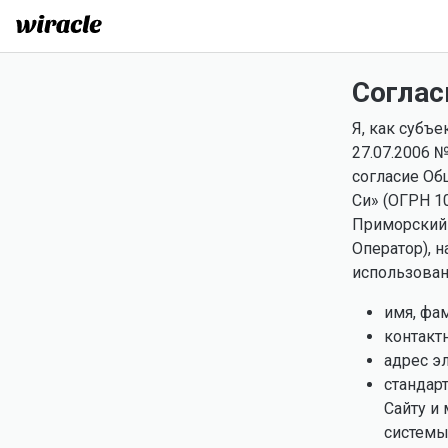
Соглас
Я, как субъ
27.07.2006 
согласие Об
Си» (ОГРН 1
Приморский к
Оператор), 
использовани
имя, фа
контакт
адрес э
стандар
Сайту и
системы