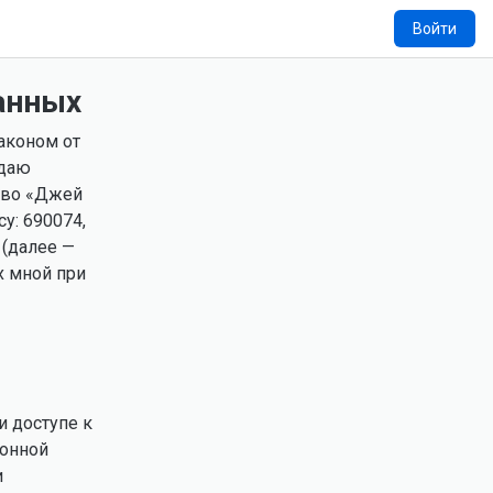
Войти
анных
аконом от
 даю
тво «Джей
у: 690074,
 (далее —
х мной при
и доступе к
ионной
и