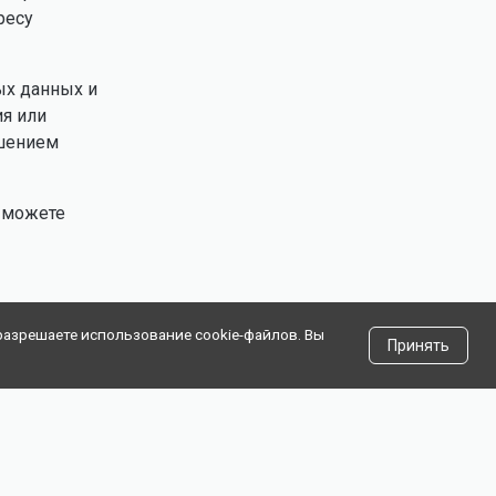
ресу
ых данных и
ия или
ушением
 можете
разрешаете использование cookie-файлов. Вы
Принять
нзионное
Правила
Техподдержка:
ашение
пользования
support@wiracle.ru