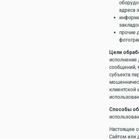
оборудо
адреса 
информа
закладок
прочие 
фотогра
Цели обраб
исполнение 
сообщений, 
субъекта пе
мошенничест
клиентской 
использован
Способы об
использован
Настоящее с
Сайтом или 