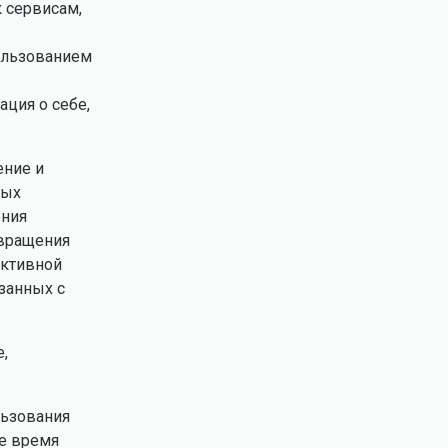
к сервисам,
пользованием
ция о себе,
ение и
ных
ения
твращения
ективной
занных с
е,
льзования
ое время