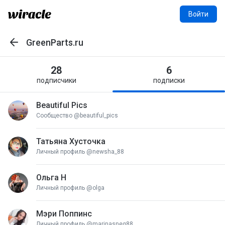
Войти
GreenParts.ru
Назад
28
6
подписчики
подписки
Beautiful Pics
B
Сообщество @beautiful_pics
Татьяна Хусточка
ТХ
Личный профиль @newsha_88
Ольга Н
ОН
Личный профиль @olga
Мэри Поппинс
МП
Личный профиль @marinasneg88