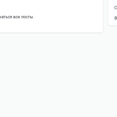
С
жаться все посты.
В