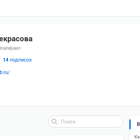
екрасова
natalyasn
14
подписок
b.ru/
В
Ка