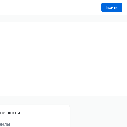
Войти
се посты
налы