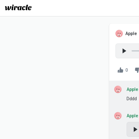
Apple
A
Play
0
Apple
A
Dddd
Apple
A
Pl