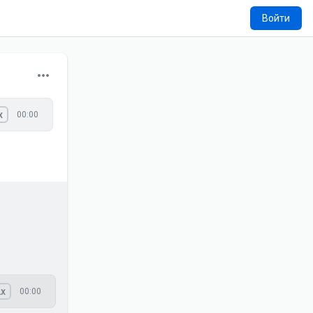
Войти
x
00:00
x
00:00