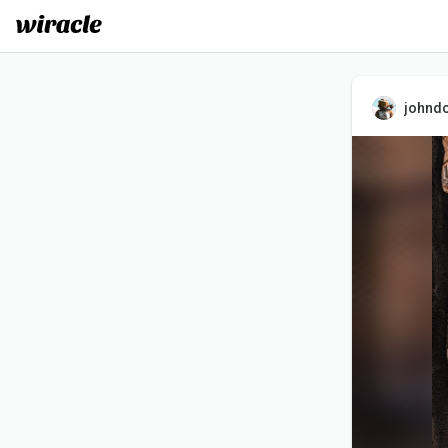
johnd
J