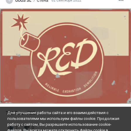
UUUS SL
Стена
02 Сентября 2022
U
TF2 Team RED
Для улучшения работы сайта и его взаимодействия с
пользователями мы используем файлы cookie. Продолжая
работу с сайтом, Вы разрешаете использование cookie-
1
0
файлов. Вы всегда можете отключить файлы cookie в