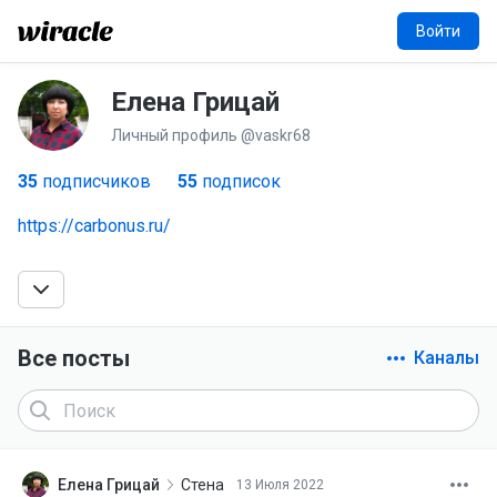
Войти
Елена Грицай
ЕГ
Личный профиль @vaskr68
35
подписчиков
55
подписок
https://carbonus.ru/
Все посты
Каналы
Елена Грицай
Стена
13 Июля 2022
ЕГ